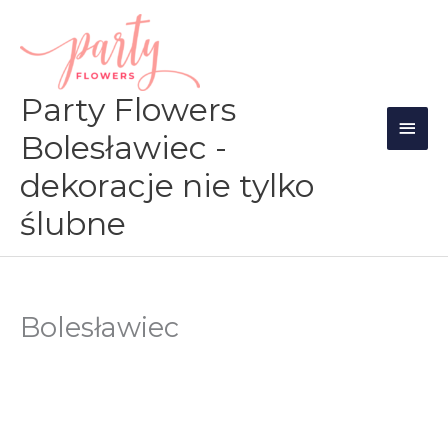
Przejdź
Głów
do
men
treści
Party Flowers
Bolesławiec -
dekoracje nie tylko
ślubne
Bolesławiec