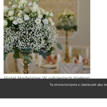
Hotel Madelaine: W odcieniach białego
11 Zdjęć
Ta strona korzysta z ciasteczek aby ś