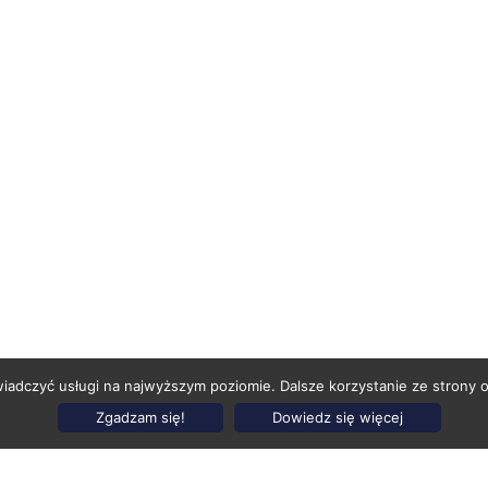
wiadczyć usługi na najwyższym poziomie. Dalsze korzystanie ze strony o
Zgadzam się!
Dowiedz się więcej