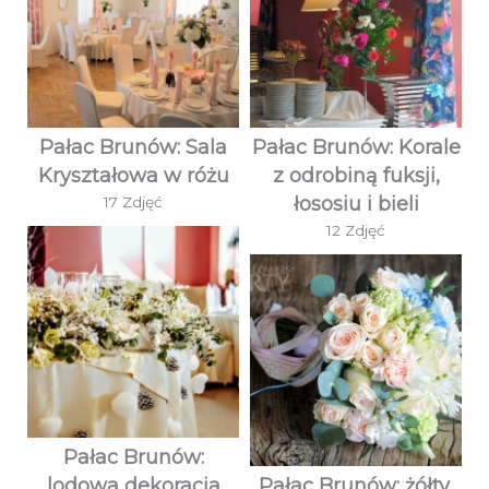
Pałac Brunów: Sala
Pałac Brunów: Korale
Kryształowa w różu
z odrobiną fuksji,
łososiu i bieli
17 Zdjęć
12 Zdjęć
Pałac Brunów:
lodowa dekoracja
Pałac Brunów: żółty,