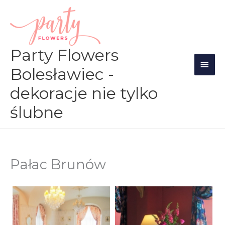
Przejdź
Głów
do
men
treści
Party Flowers
Bolesławiec -
dekoracje nie tylko
ślubne
Pałac Brunów