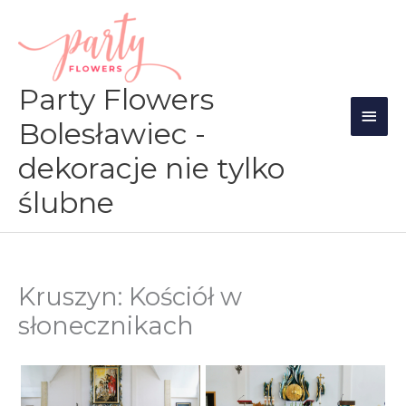
Przejdź
Głów
do
men
treści
Party Flowers
Bolesławiec -
dekoracje nie tylko
ślubne
Kruszyn: Kościół w
słonecznikach