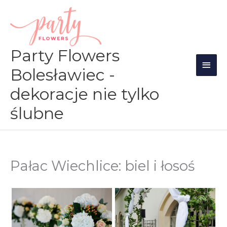
Przejdź
Głów
do
men
treści
Party Flowers
Bolesławiec -
dekoracje nie tylko
ślubne
Pałac Wiechlice: biel i łosoś