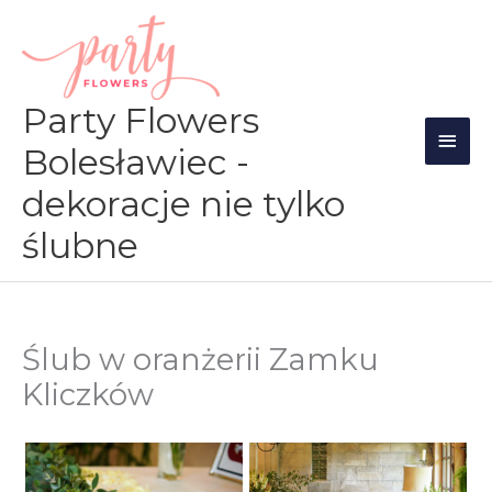
Przejdź
Głów
do
men
treści
Party Flowers
Bolesławiec -
dekoracje nie tylko
ślubne
Ślub w oranżerii Zamku
Kliczków