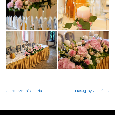
←
Poprzedni Galeria
Następny Galeria
→