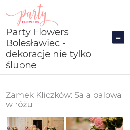
Przejdź
Głów
do
men
treści
Party Flowers
Bolesławiec -
dekoracje nie tylko
ślubne
Zamek Kliczków: Sala balowa
w różu