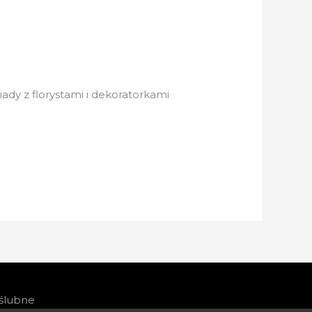
dy z florystami i dekoratorkami
 ślubne