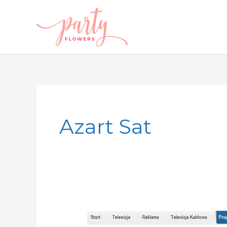
Przejdź
do
treści
Azart Sat
Wariacje