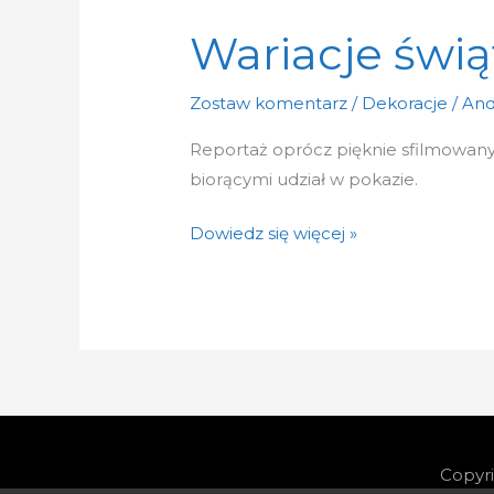
Wariacje świ
Zostaw komentarz
/
Dekoracje
/
And
Reportaż oprócz pięknie sfilmowanyc
biorącymi udział w pokazie.
Dowiedz się więcej »
Copyr