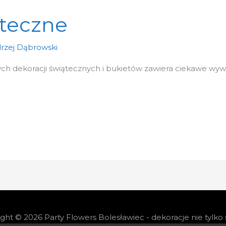
ąteczne
rzej Dąbrowski
h dekoracji świątecznych i bukietów zawiera ciekawe wywia
ight © 2026
Party Flowers Bolesławiec - dekoracje nie tylko