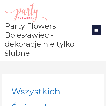
Przejdź
Głów
do
men
treści
Party Flowers
Bolesławiec -
dekoracje nie tylko
ślubne
Wszystkich