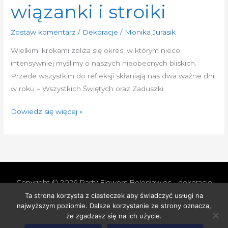
wiązanki i stroiki
Zostaw komentarz
/
Dekoracje
/
Monika Jurasik
Wielkimi krokami zbliża się okres, w którym nieco
intensywniej myślimy o naszych nieobecnych bliskich.
Przede wszystkim do refleksji skłaniają nas dwa ważne dni
w roku – Wszystkich Świętych oraz Zaduszki.
Dowiedz się więcej »
Copyright © 2026
Party Flowers Bolesławiec - dekoracje
nie tylko ślubne
Ta strona korzysta z ciasteczek aby świadczyć usługi na
najwyższym poziomie. Dalsze korzystanie ze strony oznacza,
Polityka prywatności i cookies
Polityka Jakości
że zgadzasz się na ich użycie.
Polityka Ekologiczna
Polityka Cenowa