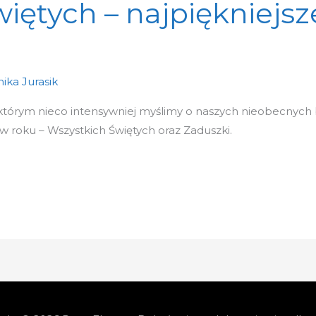
iętych – najpiękniejsze
ika Jurasik
w którym nieco intensywniej myślimy o naszych nieobecnych 
i w roku – Wszystkich Świętych oraz Zaduszki.