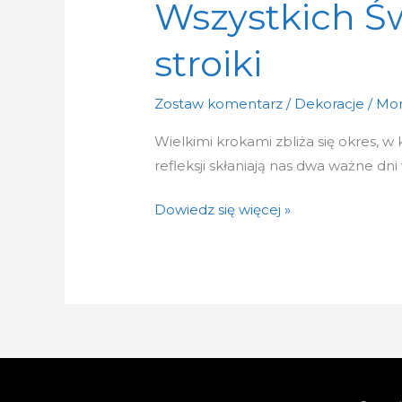
Wszystkich Św
stroiki
Zostaw komentarz
/
Dekoracje
/
Mon
Wielkimi krokami zbliża się okres, 
refleksji skłaniają nas dwa ważne dn
Dowiedz się więcej »