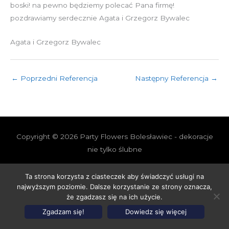
boski! na pewno będziemy polecać Pana firmę!
pozdrawiamy serdecznie Agata i Grzegorz Bywalec
Agata i Grzegorz Bywalec
←
Poprzedni Referencja
Następny Referencja
→
Copyright © 2026
Party Flowers Bolesławiec - dekoracje
nie tylko ślubne
Polityka prywatności i cookies
Polityka Jakości
Ta strona korzysta z ciasteczek aby świadczyć usługi na
Polityka Ekologiczna
Polityka Cenowa
najwyższym poziomie. Dalsze korzystanie ze strony oznacza,
że zgadzasz się na ich użycie.
Zgadzam się!
Dowiedz się więcej