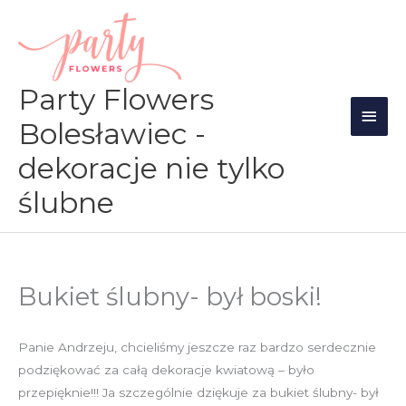
Przejdź
Głów
do
men
treści
Party Flowers
Bolesławiec -
dekoracje nie tylko
ślubne
Bukiet ślubny- był boski!
Panie Andrzeju, chcieliśmy jeszcze raz bardzo serdecznie
podziękować za całą dekoracje kwiatową – było
przepięknie!!! Ja szczególnie dziękuje za bukiet ślubny- był