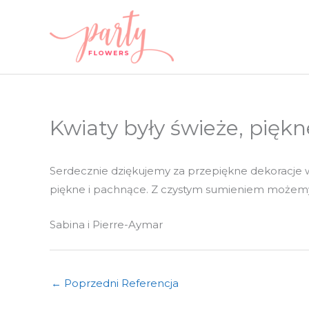
Przejdź
do
treści
Kwiaty były świeże, pięk
Serdecznie dziękujemy za przepiękne dekoracje we
piękne i pachnące. Z czystym sumieniem możemy
Sabina i Pierre-Aymar
←
Poprzedni Referencja