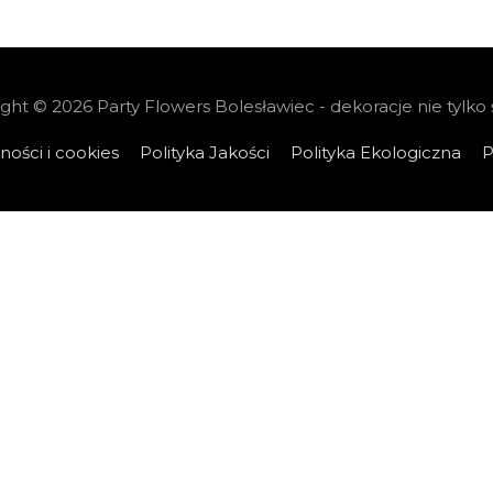
ight © 2026
Party Flowers Bolesławiec - dekoracje nie tylko
ności i cookies
Polityka Jakości
Polityka Ekologiczna
P