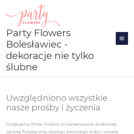
Przejdź
Głów
do
men
treści
Party Flowers
Bolesławiec -
dekoracje nie tylko
ślubne
Uwzględniono wszystkie
nasze prośby i życzenia
Dziękujemy firmie Florand za niesamowicie doskonałą
oprawę florystyczną naszego zimowego ślubu i wesela.