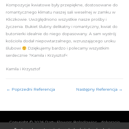
Kompozycje kwiatowe były przepiękne, dostosowane do
romantycznego klimatu naszej sali weselnej w zamku w
Kliczkowie. Uwzględniono wszystkie nasze prośby i
życzenia. Bukiet ślubny delikatny i romantyczny, kwiat do
butonierki idealnie do niego dopasowany. A sam wystrój
kościoła dodał niepowtarzalnego, wzruszającego uroku
ślubowi
Dziękujemy bardzo i polecamy wszystkim
serdecznie ?Kamila i Krzysztof<
Kamila i Krzysztof
←
Poprzedni Referencja
Następny Referencja
→
Copyright © 2026
Party Flowers Bolesławiec - dekoracje