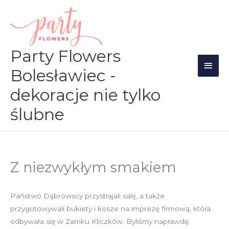
Przejdź
Głów
do
men
treści
Party Flowers
Bolesławiec -
dekoracje nie tylko
ślubne
Z niezwykłym smakiem
Państwo Dąbrowscy przystrajali salę, a także
przygotowywali bukiety i kosze na imprezę firmową, która
odbywała się w Zamku Kliczków. Byliśmy naprawdę