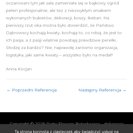
oczarowani tym jak sala zamieniała się w bajkowy ogród
pełen profesjonalnie, ale tez z niezwykłym smakiem
wykonanych bukietów, dekoracji, koszy, ikeban. Na
pierwszy rzut oka można było stwierdzić, że Państwo
Dąbrowscy kochają kwiaty, kochają to, co robią, że jest to
ich pasja, a z pasji właśnie powstają prawdziwe perełki…
Słodzę za bardzo? Nie, naprawdę zarówno organizacja,
logistyka, jaki same kwiaty – wszystko było na medal!!
Anna Kocjan
←
Poprzedni Referencja
Następny Referencja
→
Copyright © 2026
Party Flowers Bolesławiec - dekoracje
nie tylko ślubne
Ta strona korzysta z ciasteczek aby świadczyć usługi na