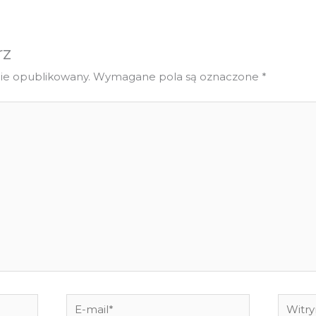
rz
nie opublikowany.
Wymagane pola są oznaczone
*
E-
Witryn