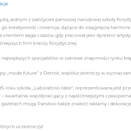
acje
stą, jednym z założycieli pierwszej narodowej szkoły floryst
je go kreatywność i inwencja, dążące do osiągnięcia harmoni
 orientem sięga czasów, gdy pracował jako dyrektor artystyc
niejszych firm branży florystycznej.
największych specjalistów w zakresie znajomości rynku kra
kipy „mode future” z Detroit, współuczestniczy w wyznacza
5 roku szkoła, „Laboratorio Idee”, reprezentowana jest p
– kwartalnik współpracujący z najistotniejszymi czasopismami
ych gazetach mogą Państwo także znaleźć raklamy i dekoracj
tórych uczestniczył: