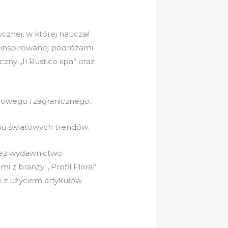
ycznej, w której nauczał
i inspirowanej podróżami
zny „Il Rustico spa” oraz
jowego i zagranicznego.
niu światowych trendów.
rzez wydawnictwo
 z branży: „Profil Floral’
e z użyciem artykułów