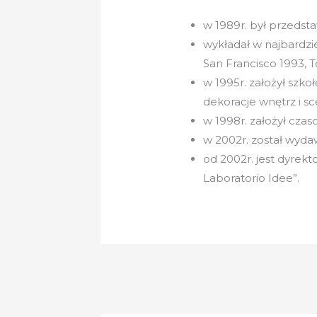
w 1989r. był przedst
wykładał w najbardzie
San Francisco 1993, 
w 1995r. założył szko
dekoracje wnętrz i sc
w 1998r. założył cza
w 2002r. został wyda
od 2002r. jest dyrek
Laboratorio Idee”.