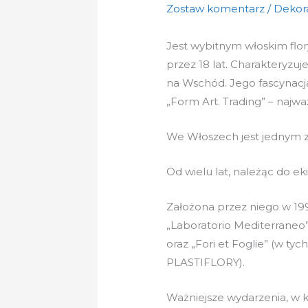
Zostaw komentarz
/
Dekor
Jest wybitnym włoskim flory
przez 18 lat. Charakteryzu
na Wschód. Jego fascynacja
„Form Art. Trading” – najważ
We Włoszech jest jednym z 
Od wielu lat, należąc do e
Założona przez niego w 199
„Laboratorio Mediterraneo” 
oraz „Fori et Foglie” (w t
PLASTIFLORY).
Ważniejsze wydarzenia, w k