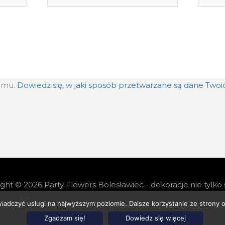
mail*
intern
pamu.
Dowiedz się, w jaki sposób przetwarzane są dane Two
ight © 2026
Party Flowers Bolesławiec - dekoracje nie tylko
wiadczyć usługi na najwyższym poziomie. Dalsze korzystanie ze strony o
ności i cookies
Polityka Jakości
Polityka Ekologiczna
P
Zgadzam się!
Dowiedz się więcej