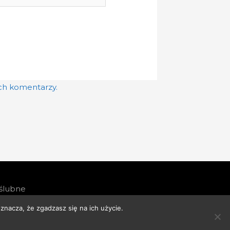
etowa
ich komentarzy.
 ślubne
znacza, że zgadzasz się na ich użycie.
olityka Cenowa