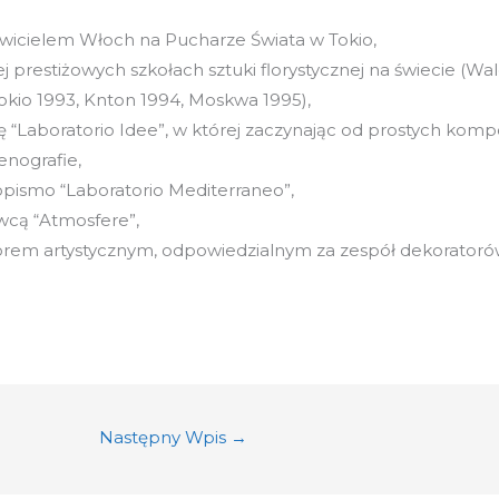
awicielem Włoch na Pucharze Świata w Tokio,
j prestiżowych szkołach sztuki florystycznej na świecie (Wa
Tokio 1993, Knton 1994, Moskwa 1995),
łę “Laboratorio Idee”, w której zaczynając od prostych komp
enografie,
sopismo “Laboratorio Mediterraneo”,
wcą “Atmosfere”,
torem artystycznym, odpowiedzialnym za zespół dekoratorów
Następny Wpis
→