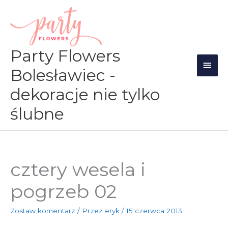
Przejdź
Głów
do
men
treści
Party Flowers
Bolesławiec -
dekoracje nie tylko
ślubne
cztery wesela i
pogrzeb 02
Zostaw komentarz
/ Przez
eryk
/
15 czerwca 2013