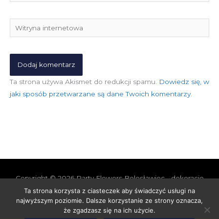
mail*
Witryna
internetowa
Ta strona używa Akismet do redukcji spamu.
Dowiedz się, w
jaki sposób przetwarzane są dane Twoich komentarzy.
Copyright © 2026
Party Flowers Bolesławiec - dekoracje
nie tylko ślubne
Ta strona korzysta z ciasteczek aby świadczyć usługi na
najwyższym poziomie. Dalsze korzystanie ze strony oznacza,
Polityka prywatności i cookies
Polityka Jakości
że zgadzasz się na ich użycie.