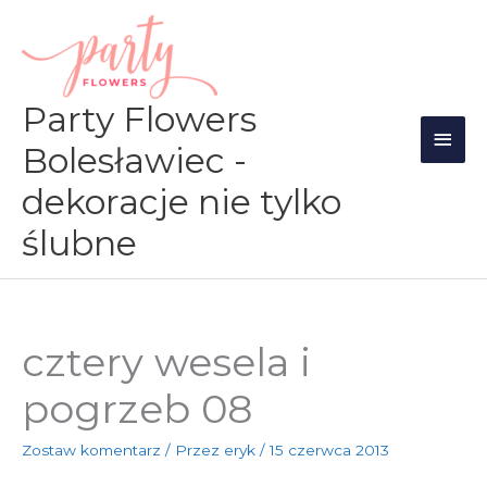
Przejdź
Głów
do
men
treści
Party Flowers
Bolesławiec -
dekoracje nie tylko
ślubne
cztery wesela i
pogrzeb 08
Zostaw komentarz
/ Przez
eryk
/
15 czerwca 2013