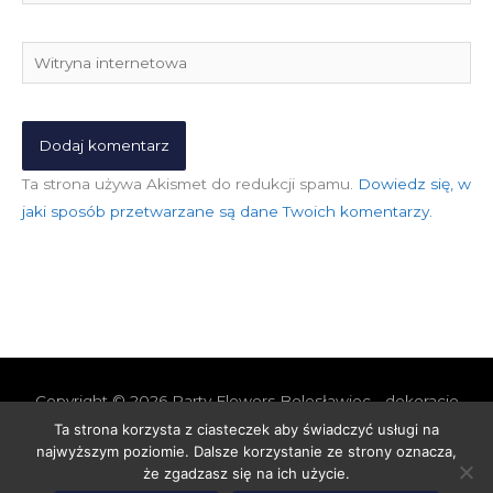
mail*
Witryna
internetowa
Ta strona używa Akismet do redukcji spamu.
Dowiedz się, w
jaki sposób przetwarzane są dane Twoich komentarzy.
Copyright © 2026
Party Flowers Bolesławiec - dekoracje
nie tylko ślubne
Ta strona korzysta z ciasteczek aby świadczyć usługi na
najwyższym poziomie. Dalsze korzystanie ze strony oznacza,
Polityka prywatności i cookies
Polityka Jakości
że zgadzasz się na ich użycie.