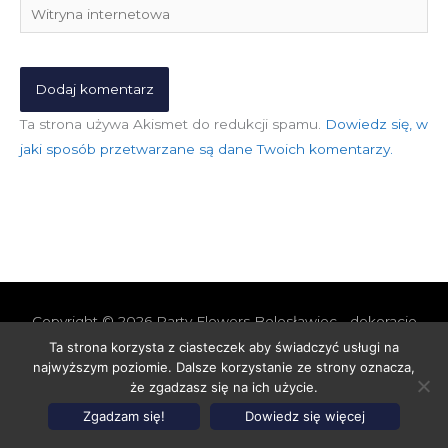
Witryna
internetowa
Ta strona używa Akismet do redukcji spamu.
Dowiedz się, w
jaki sposób przetwarzane są dane Twoich komentarzy.
Copyright © 2026
Party Flowers Bolesławiec - dekoracje
nie tylko ślubne
Ta strona korzysta z ciasteczek aby świadczyć usługi na
najwyższym poziomie. Dalsze korzystanie ze strony oznacza,
Polityka prywatności i cookies
Polityka Jakości
że zgadzasz się na ich użycie.
Polityka Ekologiczna
Polityka Cenowa
Zgadzam się!
Dowiedz się więcej