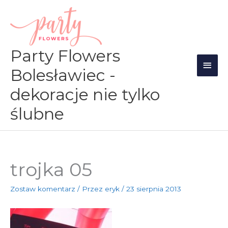
Przejdź
Głów
do
men
treści
Party Flowers
Bolesławiec -
dekoracje nie tylko
ślubne
trojka 05
Zostaw komentarz
/ Przez
eryk
/
23 sierpnia 2013