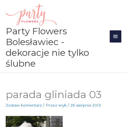
Przejdź
Głów
do
men
treści
Party Flowers
Bolesławiec -
dekoracje nie tylko
ślubne
parada gliniada 03
Zostaw komentarz
/ Przez
eryk
/
26 sierpnia 2013