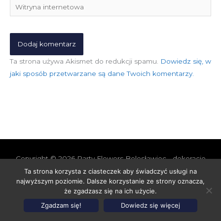
Witryna
internetowa
Ta strona używa Akismet do redukcji spamu.
Dowiedz się, w
jaki sposób przetwarzane są dane Twoich komentarzy.
Copyright © 2026
Party Flowers Bolesławiec - dekoracje
nie tylko ślubne
Ta strona korzysta z ciasteczek aby świadczyć usługi na
najwyższym poziomie. Dalsze korzystanie ze strony oznacza,
Polityka prywatności i cookies
Polityka Jakości
że zgadzasz się na ich użycie.
Polityka Ekologiczna
Polityka Cenowa
Zgadzam się!
Dowiedz się więcej