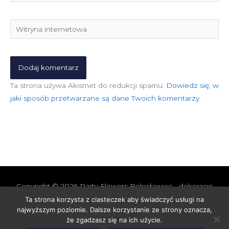
mail*
Witryna
internetowa
Ta strona używa Akismet do redukcji spamu.
Dowiedz się, w
jaki sposób przetwarzane są dane Twoich komentarzy.
Copyright © 2026
Party Flowers Bolesławiec - dekoracje
nie tylko ślubne
Ta strona korzysta z ciasteczek aby świadczyć usługi na
najwyższym poziomie. Dalsze korzystanie ze strony oznacza,
Polityka prywatności i cookies
Polityka Jakości
że zgadzasz się na ich użycie.