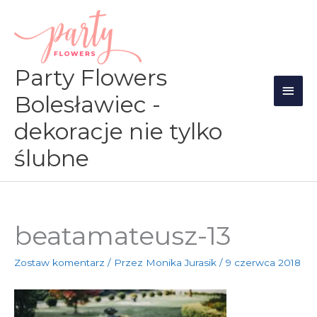
Przejdź
Głów
do
men
treści
Party Flowers
Bolesławiec -
dekoracje nie tylko
ślubne
beatamateusz-13
Zostaw komentarz
/ Przez
Monika Jurasik
/
9 czerwca 2018