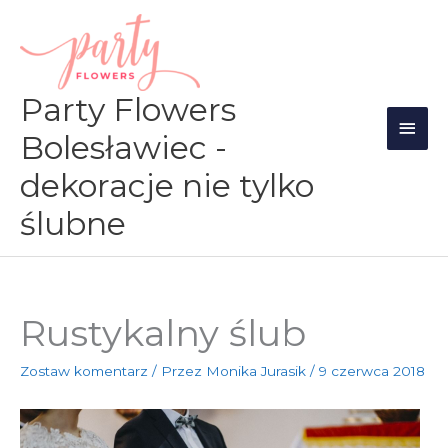
Przejdź
Głów
do
men
treści
Party Flowers
Bolesławiec -
dekoracje nie tylko
ślubne
Rustykalny ślub
Zostaw komentarz
/ Przez
Monika Jurasik
/
9 czerwca 2018