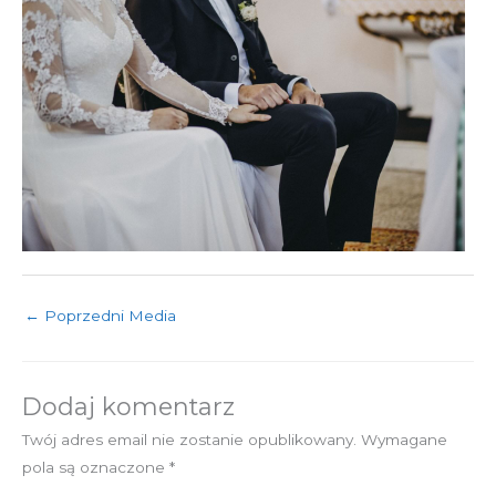
←
Poprzedni Media
Dodaj komentarz
Twój adres email nie zostanie opublikowany.
Wymagane
pola są oznaczone
*