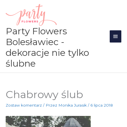
Przejdź
Głów
do
men
treści
Party Flowers
Bolesławiec -
dekoracje nie tylko
ślubne
Chabrowy ślub
Zostaw komentarz
/ Przez
Monika Jurasik
/
6 lipca 2018