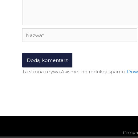
Nazwa*
Ta strona używa Akismet do redukcji spamu.
Dowi
Copyr