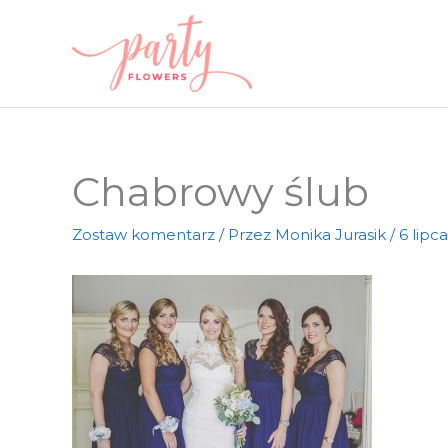
Przejdź
do
treści
Chabrowy ślub
Zostaw komentarz
/ Przez
Monika Jurasik
/
6 lipc