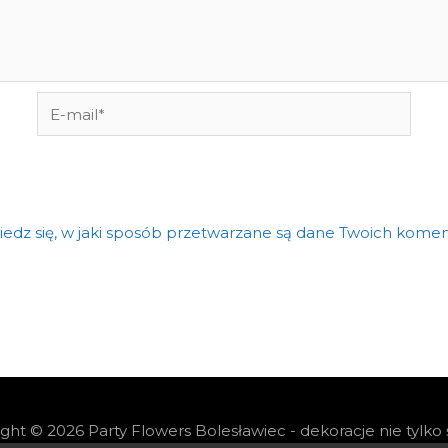
E-
mail*
edz się, w jaki sposób przetwarzane są dane Twoich komen
ight © 2026
Party Flowers Bolesławiec - dekoracje nie tylko