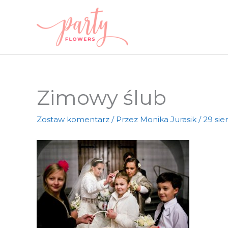
Przejdź
do
treści
Zimowy ślub
Zostaw komentarz
/ Przez
Monika Jurasik
/
29 sie