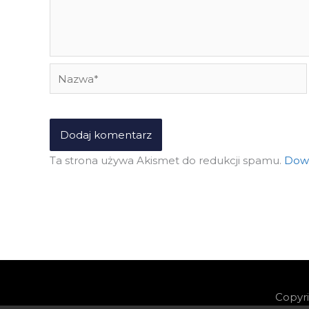
Nazwa*
Ta strona używa Akismet do redukcji spamu.
Dowi
Copyr