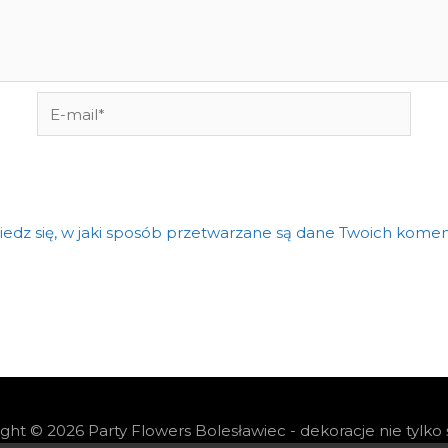
E-
mail*
edz się, w jaki sposób przetwarzane są dane Twoich komen
ight © 2026
Party Flowers Bolesławiec - dekoracje nie tylko