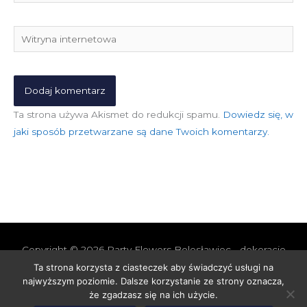
mail*
Witryna
internetowa
Ta strona używa Akismet do redukcji spamu.
Dowiedz się, w
jaki sposób przetwarzane są dane Twoich komentarzy.
Copyright © 2026
Party Flowers Bolesławiec - dekoracje
nie tylko ślubne
Ta strona korzysta z ciasteczek aby świadczyć usługi na
najwyższym poziomie. Dalsze korzystanie ze strony oznacza,
Polityka prywatności i cookies
Polityka Jakości
że zgadzasz się na ich użycie.