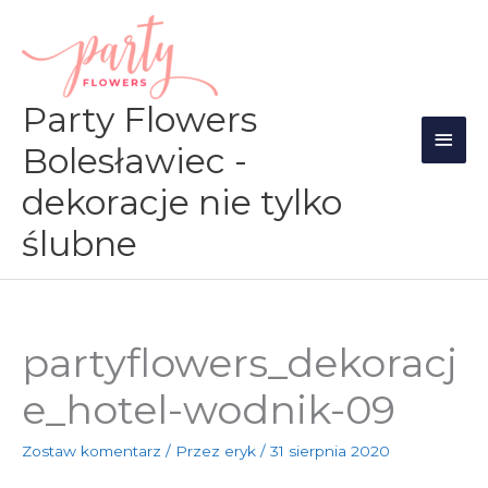
Przejdź
Głów
do
men
treści
Party Flowers
Bolesławiec -
dekoracje nie tylko
ślubne
partyflowers_dekoracj
e_hotel-wodnik-09
Zostaw komentarz
/ Przez
eryk
/
31 sierpnia 2020