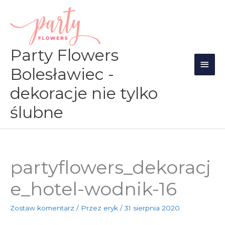
Przejdź
Głów
do
men
treści
Party Flowers
Bolesławiec -
dekoracje nie tylko
ślubne
partyflowers_dekoracj
e_hotel-wodnik-16
Zostaw komentarz
/ Przez
eryk
/
31 sierpnia 2020