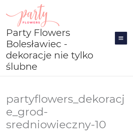
Przejdź
Głów
do
men
treści
Party Flowers
Bolesławiec -
dekoracje nie tylko
ślubne
partyflowers_dekoracj
e_grod-
sredniowieczny-10