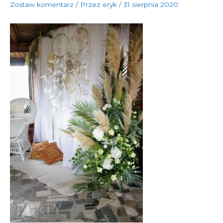
Zostaw komentarz
/ Przez
eryk
/
31 sierpnia 2020