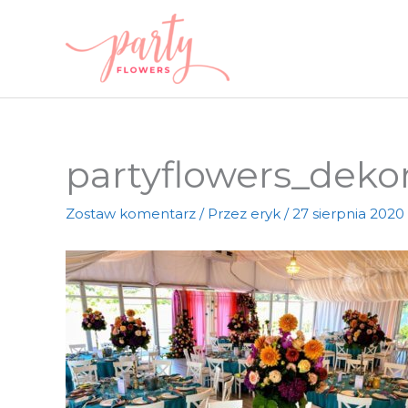
Przejdź
do
treści
partyflowers_deko
Zostaw komentarz
/ Przez
eryk
/
27 sierpnia 2020