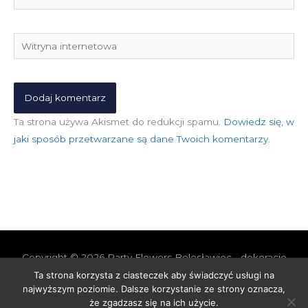
mail*
Witryna
internetowa
Ta strona używa Akismet do redukcji spamu.
Dowiedz się, w
jaki sposób przetwarzane są dane Twoich komentarzy.
Copyright © 2026
Party Flowers Bolesławiec - dekoracje
nie tylko ślubne
Ta strona korzysta z ciasteczek aby świadczyć usługi na
najwyższym poziomie. Dalsze korzystanie ze strony oznacza,
Polityka prywatności i cookies
Polityka Jakości
że zgadzasz się na ich użycie.