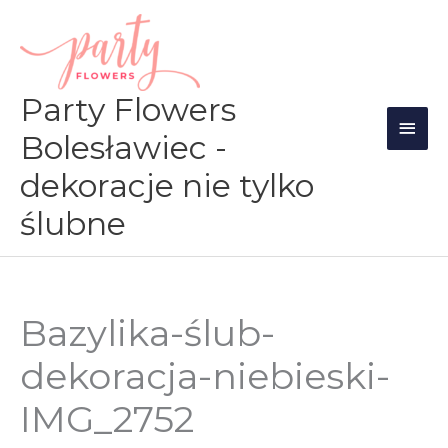
Przejdź
Głów
do
men
treści
Party Flowers
Bolesławiec -
dekoracje nie tylko
ślubne
Bazylika-ślub-
dekoracja-niebieski-
IMG_2752