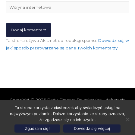
Witryna
internetowa
Ta strona używa Akismet do redukcji spamu.
Dowiedz się, w
jaki sposób przetwarzane są dane Twoich komentarzy.
Copyright © 2026
Party Flowers Bolesławiec - dekoracje
nie tylko ślubne
Ta strona korzysta z ciasteczek aby świadczyć usługi na
najwyższym poziomie. Dalsze korzystanie ze strony oznacza,
Polityka prywatności i cookies
Polityka Jakości
że zgadzasz się na ich użycie.
Polityka Ekologiczna
Polityka Cenowa
Zgadzam się!
Dowiedz się więcej