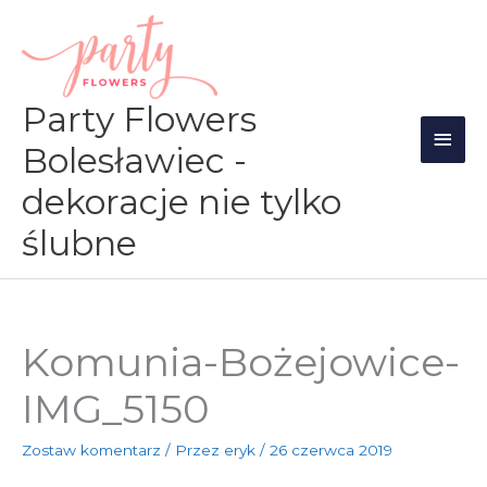
Przejdź
Głów
do
men
treści
Party Flowers
Bolesławiec -
dekoracje nie tylko
ślubne
Komunia-Bożejowice-
IMG_5150
Zostaw komentarz
/ Przez
eryk
/
26 czerwca 2019