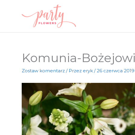
Przejdź
do
treści
Komunia-Bożejow
Zostaw komentarz
/ Przez
eryk
/
26 czerwca 2019