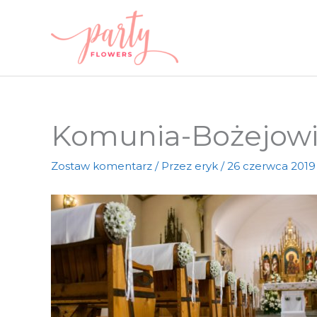
Przejdź
do
treści
Komunia-Bożejow
Zostaw komentarz
/ Przez
eryk
/
26 czerwca 2019