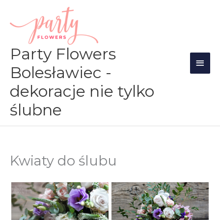
Przejdź
Głów
do
men
treści
Party Flowers
Bolesławiec -
dekoracje nie tylko
ślubne
Kwiaty do ślubu