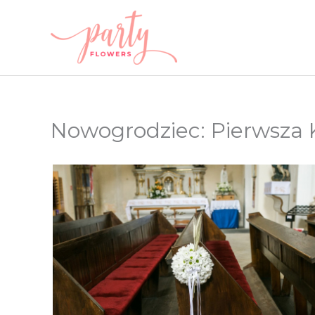
Przejdź
do
treści
Nowogrodziec: Pierwsza