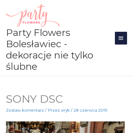
Przejdź
Głów
do
men
treści
Party Flowers
Bolesławiec -
dekoracje nie tylko
ślubne
SONY DSC
Zostaw komentarz
/ Przez
eryk
/
28 czerwca 2019