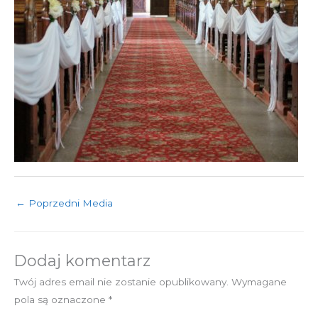
←
Poprzedni Media
Dodaj komentarz
Twój adres email nie zostanie opublikowany.
Wymagane
pola są oznaczone
*