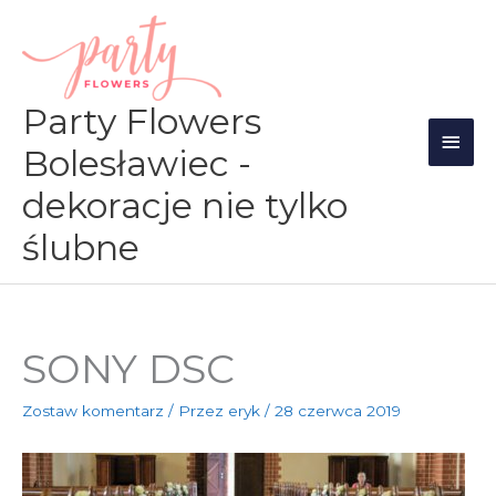
Przejdź
Głów
do
men
treści
Party Flowers
Bolesławiec -
dekoracje nie tylko
ślubne
SONY DSC
Zostaw komentarz
/ Przez
eryk
/
28 czerwca 2019