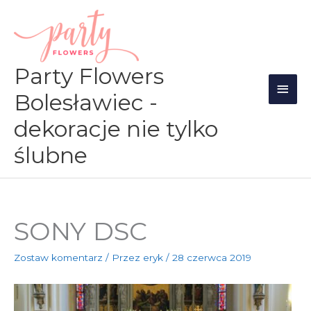
Przejdź
Głów
do
men
treści
Party Flowers
Bolesławiec -
dekoracje nie tylko
ślubne
SONY DSC
Zostaw komentarz
/ Przez
eryk
/
28 czerwca 2019