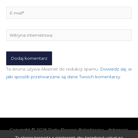
E-
mail*
Witryna
internetowa
Ta strona używa Akismet do redukcji spamu.
Dowiedz się, w
jaki sposób przetwarzane są dane Twoich komentarzy.
Copyright © 2026
Party Flowers Bolesławiec - dekoracje
nie tylko ślubne
Ta strona korzysta z ciasteczek aby świadczyć usługi na