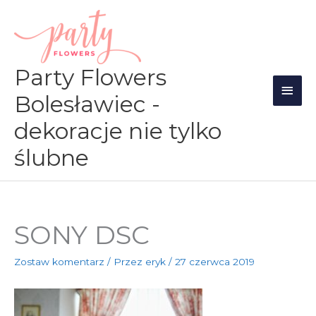
Przejdź
Głów
do
men
treści
Party Flowers
Bolesławiec -
dekoracje nie tylko
ślubne
SONY DSC
Zostaw komentarz
/ Przez
eryk
/
27 czerwca 2019