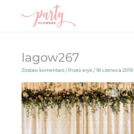
Przejdź
do
treści
lagow267
Zostaw komentarz
/ Przez
eryk
/
18 czerwca 2019