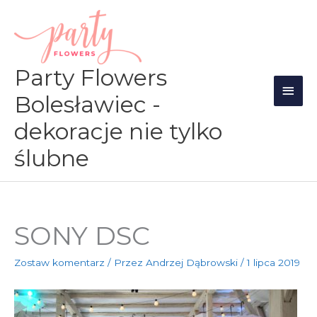
Przejdź
Głów
do
men
treści
Party Flowers
Bolesławiec -
dekoracje nie tylko
ślubne
SONY DSC
Zostaw komentarz
/ Przez
Andrzej Dąbrowski
/
1 lipca 2019