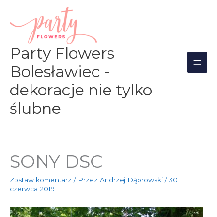
Przejdź
Głów
do
men
treści
Party Flowers
Bolesławiec -
dekoracje nie tylko
ślubne
SONY DSC
Zostaw komentarz
/ Przez
Andrzej Dąbrowski
/
30
czerwca 2019