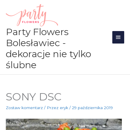
Przejdź
Głów
do
men
treści
Party Flowers
Bolesławiec -
dekoracje nie tylko
ślubne
SONY DSC
Zostaw komentarz
/ Przez
eryk
/
29 października 2019