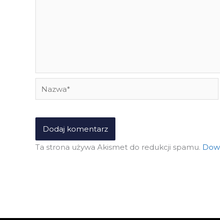
Nazwa*
Ta strona używa Akismet do redukcji spamu.
Dowi