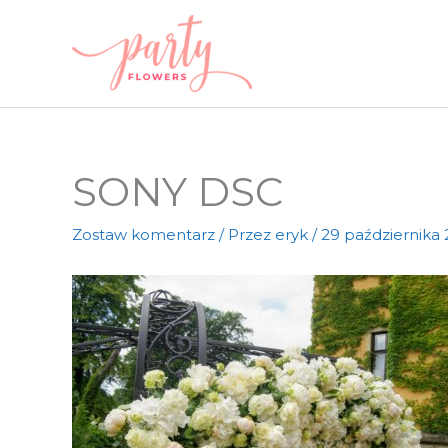
Przejdź
do
treści
SONY DSC
Zostaw komentarz
/ Przez
eryk
/
29 października 