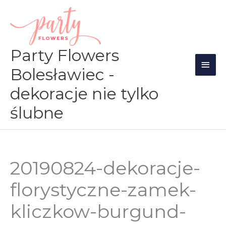
Przejdź
Głów
do
men
treści
Party Flowers
Bolesławiec -
dekoracje nie tylko
ślubne
20190824-dekoracje-
florystyczne-zamek-
kliczkow-burgund-