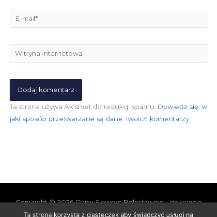
E-
mail*
Witryna
internetowa
Ta strona używa Akismet do redukcji spamu.
Dowiedz się, w
jaki sposób przetwarzane są dane Twoich komentarzy.
Copyright © 2026
Party Flowers Bolesławiec - dekoracje
nie tylko ślubne
Ta strona korzysta z ciasteczek aby świadczyć usługi na