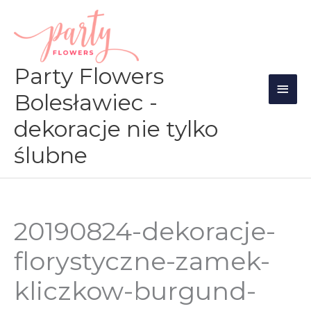
Przejdź
Głów
do
men
treści
Party Flowers
Bolesławiec -
dekoracje nie tylko
ślubne
20190824-dekoracje-
florystyczne-zamek-
kliczkow-burgund-