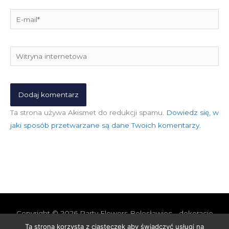
E-
mail*
Witryna
internetowa
Ta strona używa Akismet do redukcji spamu.
Dowiedz się, w
jaki sposób przetwarzane są dane Twoich komentarzy.
Copyright © 2026
Party Flowers Bolesławiec - dekoracje
nie tylko ślubne
Ta strona korzysta z ciasteczek aby świadczyć usługi na