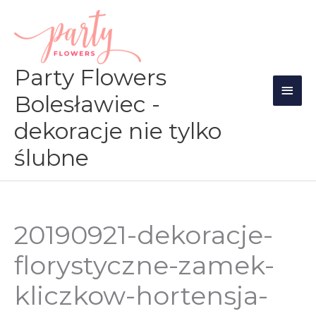
Przejdź
Głów
do
men
treści
Party Flowers
Bolesławiec -
dekoracje nie tylko
ślubne
20190921-dekoracje-
florystyczne-zamek-
kliczkow-hortensja-