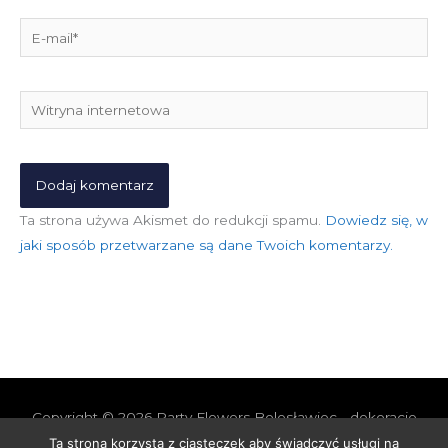
E-
mail*
Witryna
internetowa
Ta strona używa Akismet do redukcji spamu.
Dowiedz się, w
jaki sposób przetwarzane są dane Twoich komentarzy.
Copyright © 2026
Party Flowers Bolesławiec - dekoracje
nie tylko ślubne
Ta strona korzysta z ciasteczek aby świadczyć usługi na