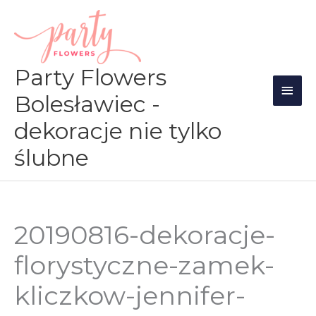
Przejdź
Głów
do
men
treści
Party Flowers
Bolesławiec -
dekoracje nie tylko
ślubne
20190816-dekoracje-
florystyczne-zamek-
kliczkow-jennifer-