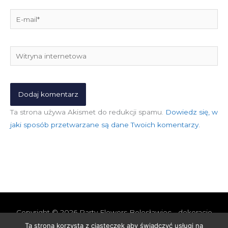
E-
mail*
Witryna
internetowa
Ta strona używa Akismet do redukcji spamu.
Dowiedz się, w
jaki sposób przetwarzane są dane Twoich komentarzy.
Copyright © 2026
Party Flowers Bolesławiec - dekoracje
nie tylko ślubne
Ta strona korzysta z ciasteczek aby świadczyć usługi na