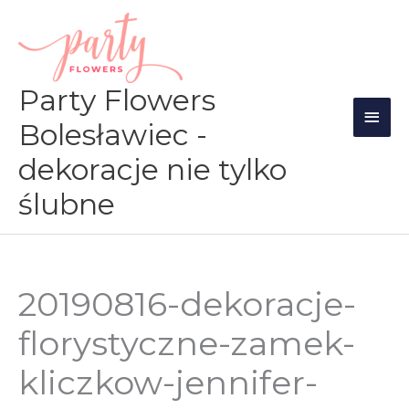
Przejdź
Głów
do
men
treści
Party Flowers
Bolesławiec -
dekoracje nie tylko
ślubne
20190816-dekoracje-
florystyczne-zamek-
kliczkow-jennifer-