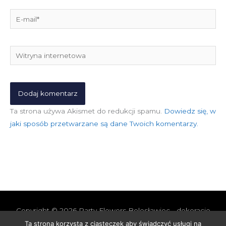
E-
mail*
Witryna
internetowa
Ta strona używa Akismet do redukcji spamu.
Dowiedz się, w
jaki sposób przetwarzane są dane Twoich komentarzy.
Copyright © 2026
Party Flowers Bolesławiec - dekoracje
nie tylko ślubne
Ta strona korzysta z ciasteczek aby świadczyć usługi na