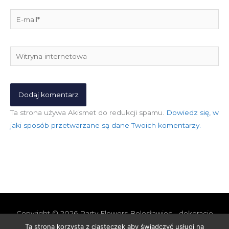
E-
mail*
Witryna
internetowa
Ta strona używa Akismet do redukcji spamu.
Dowiedz się, w
jaki sposób przetwarzane są dane Twoich komentarzy.
Copyright © 2026
Party Flowers Bolesławiec - dekoracje
nie tylko ślubne
Ta strona korzysta z ciasteczek aby świadczyć usługi na