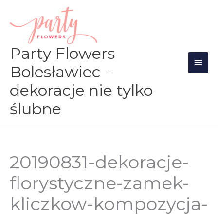
Przejdź
Głów
do
men
treści
Party Flowers
Bolesławiec -
dekoracje nie tylko
ślubne
20190831-dekoracje-
florystyczne-zamek-
kliczkow-kompozycja-