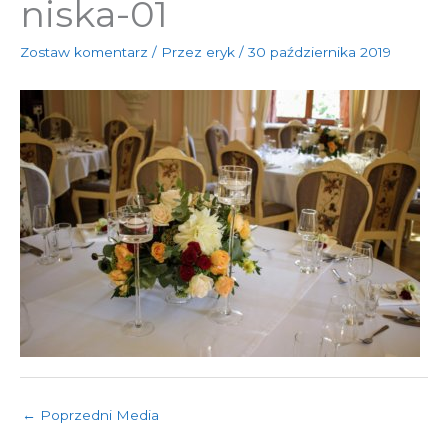
niska-01
Zostaw komentarz
/ Przez
eryk
/
30 października 2019
←
Poprzedni Media